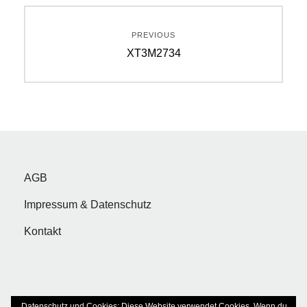
Beitragsnavigation
PREVIOUS
Previous
XT3M2734
post:
AGB
Impressum & Datenschutz
Kontakt
Datenschutz und Cookies: Diese Website verwendet Cookies. Wenn du