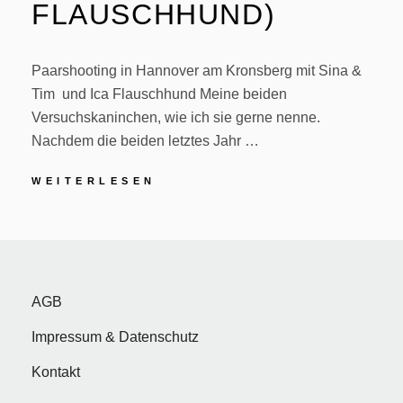
FLAUSCHHUND)
Paarshooting in Hannover am Kronsberg mit Sina &
Tim und Ica Flauschhund Meine beiden
Versuchskaninchen, wie ich sie gerne nenne.
Nachdem die beiden letztes Jahr …
PAARSHOOTING
WEITERLESEN
SINA
&
POSTED
BY
A
M
TIM
ON
P
I
(+
R
R
ICA
FLAUSCHHUND)
I
C
AGB
L
O
Impressum & Datenschutz
2
G
8
A
Kontakt
,
B