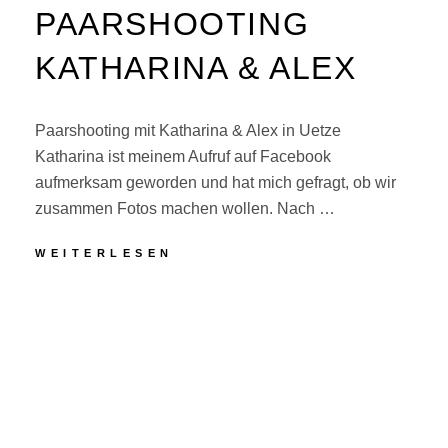
PAARSHOOTING
KATHARINA & ALEX
Paarshooting mit Katharina & Alex in Uetze
Katharina ist meinem Aufruf auf Facebook
aufmerksam geworden und hat mich gefragt, ob wir
zusammen Fotos machen wollen. Nach …
PAARSHOOTING
WEITERLESEN
KATHARINA
&
POSTED
BY
J
M
ALEX
ON
U
I
N
R
I
C
1
O
1
G