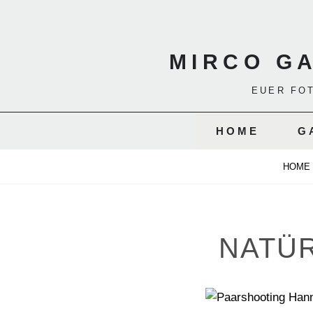
Skip
to
content
MIRCO G
EUER FO
HOME
G
HOME
NATÜR