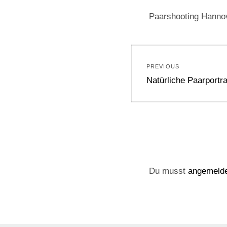
Paarshooting Hanno
Beitragsnavi
PREVIOUS
Previous
Natürliche Paarportr
post:
Du musst
angemeld